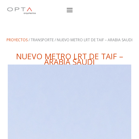
Ir
al
contenido
PROYECTOS
/ TRANSPORTE / NUEVO METRO LRT DE TAIF – ARABIA SAUDI
NUEVO METRO LRT DE TAIF –
ARABIA SAUDI