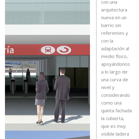
con una
arquitectura
nueva en un
barrio sin
referentes y
con la
adaptación al
medio físico,
apoyándonos
a lo largo de
una curva de
nivel y
considerando
como una
quinta fachada
la cubierta,
que es muy
visible ladera