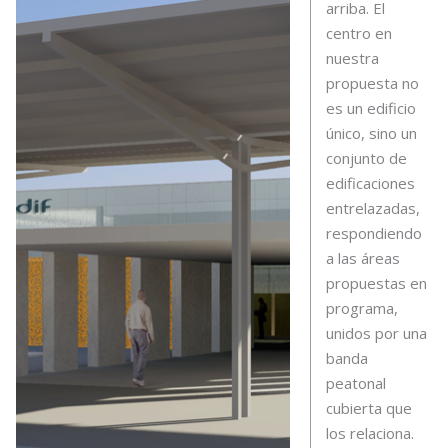
arriba. El
centro en
nuestra
propuesta no
es un edificio
único, sino un
conjunto de
edificaciones
entrelazadas,
respondiendo
a las áreas
propuestas en
programa,
unidos por una
banda
peatonal
cubierta que
los relaciona.