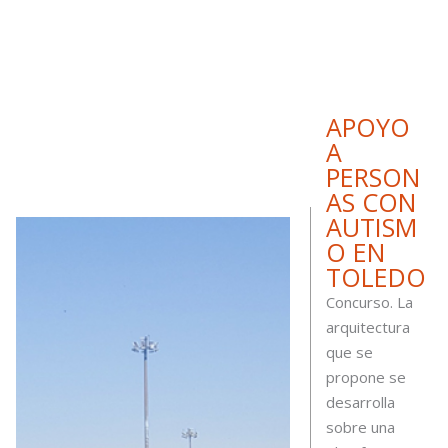
CENTRO
DE
REFERE
NCIA DE
APOYO
A
PERSON
AS CON
AUTISM
O EN
TOLEDO
Concurso. La
arquitectura
que se
propone se
desarrolla
sobre una